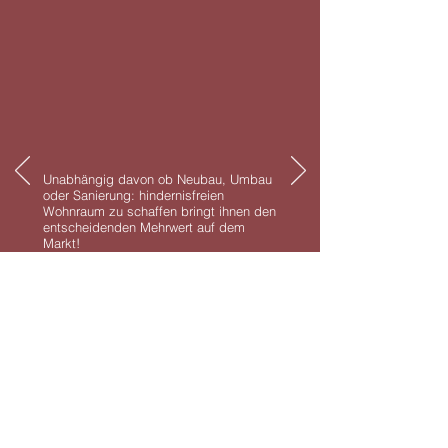
Unabhängig davon ob Neubau, Umbau
oder Sanierung: hindernisfreien
Wohnraum zu schaffen bringt ihnen den
entscheidenden Mehrwert auf dem
Markt!
Weitere Infos